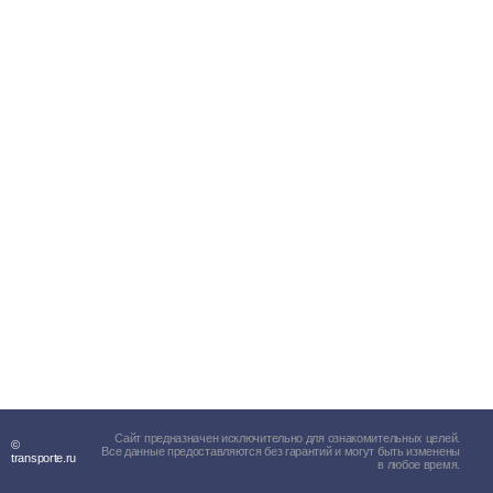
Сайт предназначен исключительно для ознакомительных целей.
©
Все данные предоставляются без гарантий и могут быть изменены
transporte.ru
в любое время.