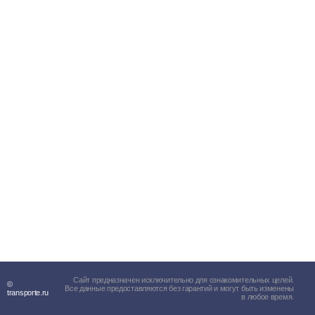
Сайт предназначен исключительно для ознакомительных целей.
©
Все данные предоставляются без гарантий и могут быть изменены
transporte.ru
в любое время.