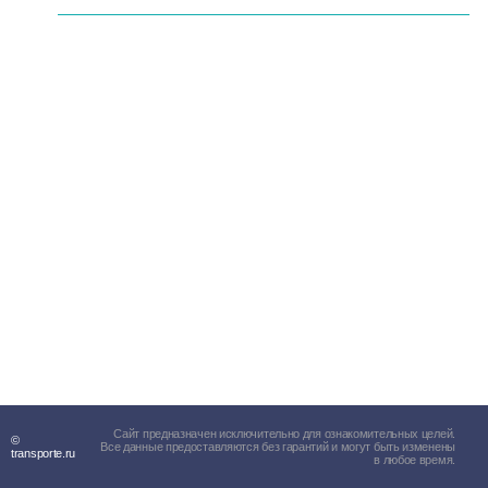
Сайт предназначен исключительно для ознакомительных целей.
©
Все данные предоставляются без гарантий и могут быть изменены
transporte.ru
в любое время.