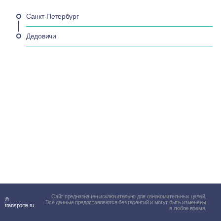
Санкт-Петербург
Дедовичи
Сайт предназначен исключительно для ознакомительных целей.
©
Все данные предоставляются без гарантий и могут быть изменены
transporte.ru
в любое время.