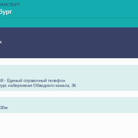
РАНСПОРТ
бург
к
-48 - Единый справочный телефон
бург, набережная Обводного канала, 36
 30м