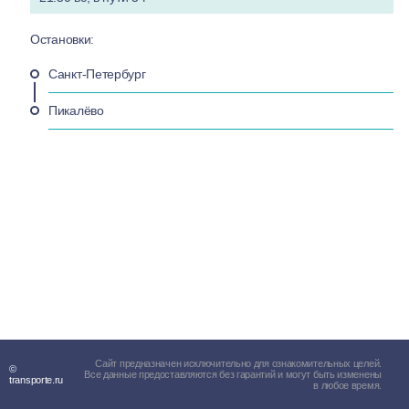
Остановки:
Санкт-Петербург
Пикалёво
Сайт предназначен исключительно для ознакомительных целей.
©
Все данные предоставляются без гарантий и могут быть изменены
transporte.ru
в любое время.