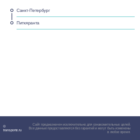
Санкт-Петербург
Питкяранта
Сайт предназначен исключительно для ознакомительных целей.
©
Все данные предоставляются без гарантий и могут быть изменены
transporte.ru
в любое время.