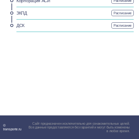
Корпорация АСИ
Расписание
ЗКПД
Расписание
ДСК
Расписание
Сайт предназначен исключительно для ознакомительных целей.
©
Все данные предоставляются без гарантий и могут быть изменены
transporte.ru
в любое время.