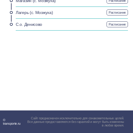
Магазин (с. Мозжуха)
Расписание
Лагерь (с. Мозжуха)
Расписание
С.о. Денисово
Расписание
Сайт предназначен исключительно для ознакомительных целей.
©
Все данные предоставляются без гарантий и могут быть изменены
transporte.ru
в любое время.