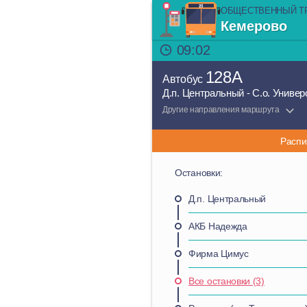
ОБЩЕСТВЕННЫЙ Т
Кемерово
09:02
128А
Автобус
Д.п. Центральный - С.о. Униве
Другие направления маршрута
Распи
Остановки:
Д.п. Центральный
АКБ Надежда
Фирма Цимус
Все остановки (3)