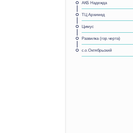
АКБ Надежда
ТЦ Архимед
Цимус
Развилка (гор.черта)
с.о.Октябрьский