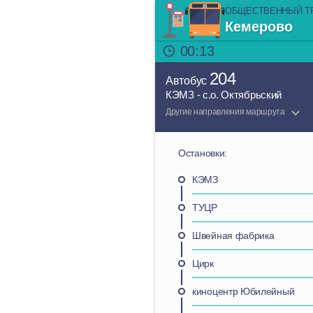
ОБЩЕСТВЕННЫЙ Т
Кемерово
00:13
204
Автобус
КЭМЗ - с.о. Октябрьский
Другие направления маршрута
Остановки:
КЭМЗ
ТУЦР
Швейная фабрика
Цирк
киноцентр Юбилейный