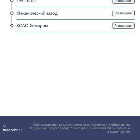
ПАО Кокс
Расписание
Механический завод
Расписание
КОАО Химпром
Расписание
Сайт предназначен исключительно для ознакомительных целей.
©
Все данные предоставляются без гарантий и могут быть изменены
transporte.ru
в любое время.