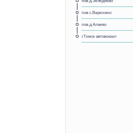
пов.д.Зеледеево
пов.с.Варюхино
пов.д.Алаево
г.Томск автовокзал