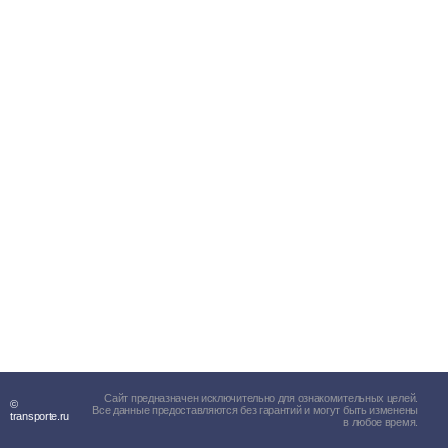
Сайт предназначен исключительно для ознакомительных целей.
©
Все данные предоставляются без гарантий и могут быть изменены
transporte.ru
в любое время.