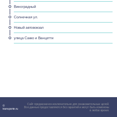
Виноградный
Солнечная ул.
Новый автовокзал
улица Сакко и Ванцетти
Сайт предназначен исключительно для ознакомительных целей.
©
Все данные предоставляются без гарантий и могут быть изменены
transporte.ru
в любое время.